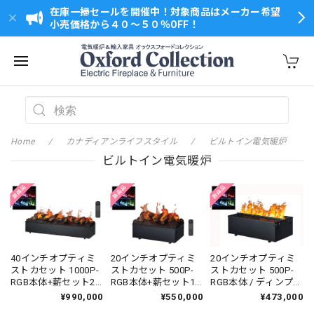
在庫一掃セールを開催中！対象商品はメーカー希望
小売価格から４０～５０％OFF！
Home
カナディアンライフスタイル
ビルトイン電気暖炉
ビルトイン電気暖炉
40インチオプティミ
20インチオプティミ
20インチオプティミ
ストカセット 1000P-
ストカセット 500P-
ストカセット 500P-
RGB本体+薪セット2
RGB本体+薪セット1
RGB本体 / ディンプレ
台 / ディンプレック /
台 / ディンプレックス
ック / 送料無料 /
¥990,000
¥550,000
¥473,000
送料無料 / Dimplex /
/ 送料無料 / Dimplex
Dimplex / Opti-myst