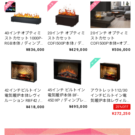
Opti-myst
/ Opti-myst
20インチ オプティミ
40インチオプティミ
20インチ オプティミ
ストカセット
ストカセット 1000P-
ストカセット
CDFI500P本体+オプ
RGB本体 / ディンプレ
CDFI500P本体 / ディ
ション薪セット１台 /
ック / 送料無料 /
ンプレックスカナダ /
¥506,000
¥836,000
¥429,000
ディンプレックスカ
Dimplex / Opti-myst
送料無料 / Dimplex
ナダ / 送料無料 /
Canada / Opti-myst
Dimplex Canada /
Opti-myst
45インチ ビルトイン
42インチビルトイン
アウトレット112/30
電気暖炉本体 BF-
電気暖炉本体レヴィ
インチビルトイン電
45DXP / ディンプレ
ルーション RBF42 /
気暖炉本体レヴィル
ックスカナダ / 送料無
ディンプレックスカ
ーション RBF30 / SR
¥495,000
¥418,000
25%OFF
料 / Dimplex Canada
ナダ / 送料、組立無料
展示品・専用ではな
¥272,250
/ BF-DXP
/ Dimplex Canada /
いコード同梱/ディン
プレックスカナダ / 送
料、組立無料 /
Dimplex Canada /