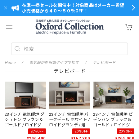
在庫一掃セールを開催中！対象商品はメーカー希望
小売価格から４０～５０％OFF！
Home
電気暖炉を設置タイプで探す
テレビボード
テレビボード
23インチ 電気暖炉 ダ
23インチ 電気暖炉 パ
23インチ 電気暖炉 ビ
シュトン ブラウン＆
ークデール ホワイト /
デンハン ブラック＆
ゴールド / ロイドグラ
ロイドグランデ / 送
ゴールド / ロイドグラ
ンデ / 送料、開梱・組
料、開梱・組立・設
ンデ / 送料、開梱・組
20%OFF
20%OFF
20%OFF
立・設置無料 / LLOYD
置無料 / LLOYD
立・設置無料 / LLOYD
¥246,400
¥167,200
¥264,000