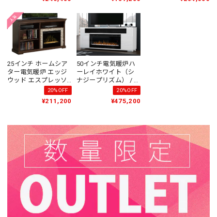
GRANDE / ハイグレー
GRANDE / ハイグレー
GRANDE / ハイグレー
ド電気暖炉シリーズ
ド電気暖炉シリーズ
ド電気暖炉シリーズ
25インチ ホームシア
50インチ電気暖炉ハ
ター電気暖炉 エッジ
ーレイホワイト（シ
ウッド エスプレッソ /
ナジープリズム） / デ
ディンプレックスカ
ィンプレックスカナ
20%OFF
20%OFF
ナダ / 送料、開梱・組
ダ / 送料無料 /
¥211,200
¥475,200
立・設置無料 /
Dimplex Canada /
Dimplex Canada
Synergy