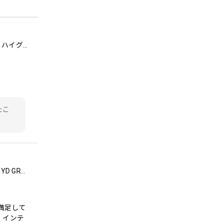
23インチ 遠赤外線３D電気暖炉 デンデール / ロイドグランデ / 送料、開梱・組立・設置無料 / LLOYD GRANDE / ハイグレード電気暖炉シリーズ
たこ
23インチ 遠赤外線３D電気暖炉 セネカ クリスプホワイト / ロイドグランデ / 送料、開梱・組立・設置無料 / LLOYD GRANDE / ハイグレード電気暖炉シリーズ
も満足して
。インテ