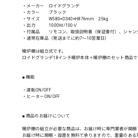
・メーカー ロイドグランデ
・カラー ブラック
・サイズ W580×D340×H876mm 25kg
・出力 1000Ｗ/100Ｖ
・付属品 リモコン、取扱説明書（保証書付）、シャン
・通常在庫品（発送までに約7～10営業日）
暖炉棚は組立式です。
ロイドグランデ18インチ暖炉本体＋暖炉棚のセット商品で
■ 機能
・運転ON/OFF
・ヒーターON/OFF
■ 商品のお届けについて
暖炉棚の組立が必要な商品は、お届け時に専門業者が開梱
お届け時に開梱・設置を無料で承りますので、重量のある