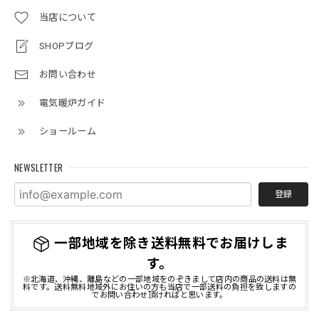
2023/08/28
当店について
SHOPブログ
マンションのリフォームに伴い購入しました。フォーカルポ
イントとなり部屋が一気に華やぎました。これから鏡や絵な
お問い合わせ
どを飾ってさらに雰囲気あるインテリアにできたらと思って
います。
電気暖炉ガイド
この度は当店で電気暖炉をご購入頂きまして誠
ショールーム
にありがとうございました。 当店でのお買い物
にご満足いただけましたこと、大変嬉しく存じ
NEWSLETTER
ます。 今後とも引き続きご愛顧のほどどうぞよ
ろしくお願い申し上げます。
登録
一部地域を除き送料無料でお届けしま
す。
※北海道、沖縄、離島などの一部地域をのぞきまして店内の商品の送料は無
料です。送料無料地域外にお住いの方も当店で一部送料の負担を致しますの
でお問い合わせ頂ければと思います。