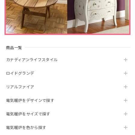
いました。 当店でのお買い物にご満足いただけ
ましたこと、大変嬉しく存じます。 引き続き、
何卒よろしくお願いいたします。
23インチ 遠赤外線３D電気暖炉 シシリアンハーヴェスト アンティークアイボリー / ロイドグランデ / 送料、開梱・組立・設置無料 / LLOYD GRANDE / ハイグレード電気暖炉シリーズ
商品一覧
2024/01/30
カナディアンライフスタイル
素敵な電気暖炉でインテリアに馴染み、部屋のオシャレ度も
上がります。 炎の形態が何種類かあるので気分で変えら
ロイドグランデ
れ、いつまでも見ていられます。そしてとても癒されます。
ヒーターも付いていますが、結構電気を消費(10A)するの
リアルファイア
で、ブレーカーが何度か落ちました。ヒーターを使わず炎だ
けの使用だと大丈夫です。 アイボリーの塗装の中に刷毛と思
われる短めの毛のようなものがいくつか付いていました。埃
電気暖炉をデザインで探す
だと思い拭いたのですが、塗装の中に塗り込められているの
で取れません。埃のように見え、その点は少し残念です。
電気暖炉をサイズで探す
でも全般的には満足しています。
電気暖炉を色から探す