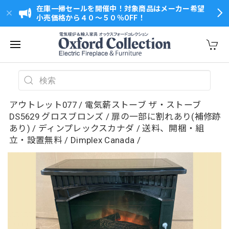
在庫一掃セールを開催中！対象商品はメーカー希望
小売価格から４０～５０％OFF！
アウトレット077 / 電気薪ストーブ ザ・ストーブ
DS5629 グロスブロンズ / 扉の一部に割れあり(補修跡
あり) / ディンプレックスカナダ / 送料、開梱・組
立・設置無料 / Dimplex Canada /