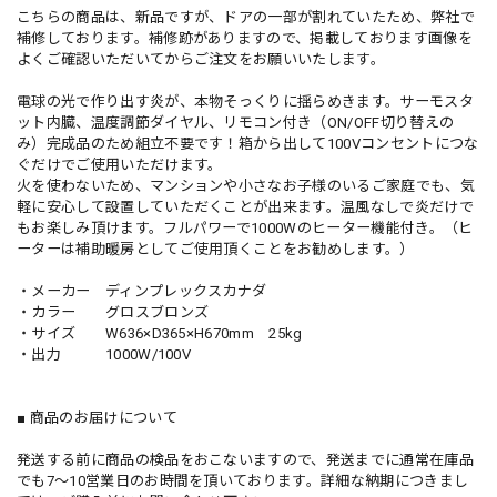
こちらの商品は、新品ですが、ドアの一部が割れていたため、弊社で
補修しております。補修跡がありますので、掲載しております画像を
よくご確認いただいてからご注文をお願いいたします。
電球の光で作り出す炎が、本物そっくりに揺らめきます。サーモスタ
ット内臓、温度調節ダイヤル、リモコン付き（ON/OFF切り替えの
み）完成品のため組立不要です！箱から出して100Vコンセントにつな
ぐだけでご使用いただけます。
火を使わないため、マンションや小さなお子様のいるご家庭でも、気
軽に安心して設置していただくことが出来ます。温風なしで炎だけで
もお楽しみ頂けます。フルパワーで1000Wのヒーター機能付き。（ヒ
ーターは補助暖房としてご使用頂くことをお勧めします。）
・メーカー ディンプレックスカナダ
・カラー グロスブロンズ
・サイズ W636×D365×H670mm 25kg
・出力 1000W/100V
■ 商品のお届けについて
発送する前に商品の検品をおこないますので、発送までに通常在庫品
でも7～10営業日のお時間を頂いております。詳細な納期につきまし