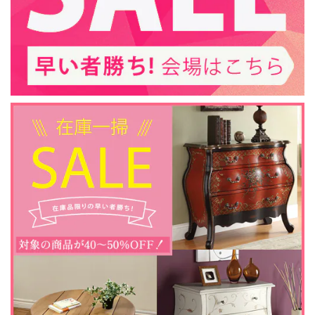
この度は当ショップをご利用いただきありがと
うございました。 また評価を頂戴しまして誠に
ありがとうございます。 当店でのお買い物にご
満足いただけましたこと、大変嬉しく存じま
す。 末永くご愛用いただければ幸いでございま
す。
アウトレット128 / 23インチ 遠赤外線３D電気暖炉 シシリアンハーヴェスト アンティークアイボリー / 棚飾りの一部に歪み・補修跡あり / ロイドグランデ / 送料、開梱・組立・設置無料 / LLOYD GRANDE / ハイグレード電気暖炉シリーズ
2024/12/01
アウトレットでしたので、商品のキズなどが大丈夫か気にな
っていましたが、納品された物は特に気になりませんでし
た。元々購入を予定していたものでしたので、安く購入でき
て良かったです。商品の発送も迅速にして頂き、助かりまし
た。
この度はご購入いただき、誠にありがとうござ