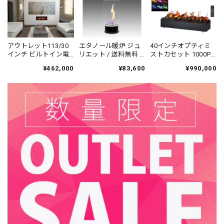
上品な雰囲気を加え、暖房機能もしっかりと機能して周囲を
暖かくしてくれます。インテリアとしても実用性としても素
晴らしい商品です。とてもおすすめです！
アウトレット113/30
エタノール暖炉 ジュ
40インチオプティミ
この度は当ショップをご利用いただき誠にあり
インチ ビルトイン電
リエット / 送料無料 /
ストカセット 1000P-
がとうございました。 当店でのお買い物にご満
気暖炉 オプティVソロ
ECO-FUE
RGB本体+薪セット2
¥462,000
¥83,600
¥990,000
VF2927L /ＳＲ展示
台 / ディンプレック /
足いただけましたこと、大変嬉しく存じます。
品・傷あり/ディンプ
送料無料 / Dimplex /
末永くご愛用いただければ幸いでございます。
レックスカナダ / 送
Opti-myst
料、開梱・組立・設
置無料 / Dimplex
Canada / Opti-V
23インチ 遠赤外線３D電気暖炉 テニソン エスプレッソ（ブックケース付き） / ロイドグランデ / 送料、開梱・組立・設置無料 / LLOYD GRANDE / ハイグレード電気暖炉シリーズ
2025/01/08
新居への引越しに合わせて購入させていただきました。新居
での新しい生活を豊かにしてくれるとても素敵な電気暖炉
で、夫婦で大満足しています。床暖房を使っているので、普
段は色々調整可能な炎のゆらめきを楽しみ、寒い時にだけヒ
ーターをつけています。子供が生まれたばかりなので、安全
面でも大満足です。収納量は少ないですが、飾り棚としても
木の質感をを楽しめるもので満足しています。