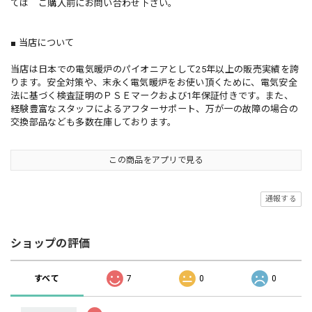
ては ご購入前にお問い合わせ下さい。
■ 当店について
当店は日本での電気暖炉のパイオニアとして25年以上の販売実績を誇
ります。安全対策や、末永く電気暖炉をお使い頂くために、電気安全
法に基づく検査証明のＰＳＥマークおよび1年保証付きです。また、
経験豊富なスタッフによるアフターサポート、万が一の故障の場合の
交換部品なども多数在庫しております。
この商品をアプリで見る
通報する
ショップの評価
すべて
7
0
0