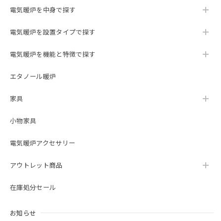
電気暖炉を中身で探す
23インチ 遠赤外線３D電気暖炉 ラニントン ブラウン＆アンティークシルバー / ロイドグランデ / 送料、開梱・組立・設置無料 / LLOYD GRANDE / ハイグレード電気暖炉シリーズ
2023/10/11
電気暖炉を設置タイプで探す
The fireplace is amazing and looks fantastic! It was
delivered exactly when it was supposed to be and installed
電気暖炉を機能と特徴で探す
professionally. I will be recommending Lloyd Grande from
Oxford Collection to everyone and anyone who wants a
エタノール暖炉
fireplace. 暖炉は素晴らしく、見た目も素晴らしいです！ 予
定どおりに配達され、専門的に設置されました。 私は、オ
家具
ックスフォード コレクションのロイド グランデを、暖炉が
欲しいすべての人にお勧めします。
小物家具
この度は当ショップをご利用いただき誠にあり
電気暖炉アクセサリー
がとうございました。 当店でのお買い物にご満
足いただけましたこと、大変嬉しく存じます。
アウトレット商品
末永くご愛用いただければ幸いでございます。
在庫処分セール
お知らせ
23インチ 遠赤外線３D電気暖炉 セネカ クリスプホワイト / ロイドグランデ / 送料、開梱・組立・設置無料 / LLOYD GRANDE / ハイグレード電気暖炉シリーズ