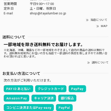
営業時間
平日9:00～17:00
定休日
土・日曜、祝祭日
E-mail
shop@itayalumber.co.jp
当店について
MAP
送料について
一部地域を除き送料無料でお届けします。
※北海道、沖縄、離島などの一部地域をのぞきまして店内の商品の送料は無料で
す。送料無料地域外にお住いの方も当店で一部送料の負担を致しますのでお問い合
わせ頂ければと思います。
送料について
お支払い方法について
次の方法がご利用いただけます。
PAY ID あと払い
クレジットカード
PayPay
Amazon Pay
キャリア決済
銀行振込
コンビニ決済またはPay-easy
PayPal