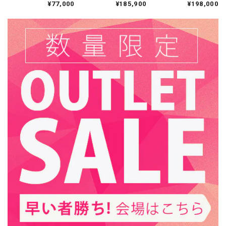
¥77,000
¥185,900
¥198,000
SR展示品/送料無料 /
レッソ/本体SR展示
無料 / LLOYD
足いただけましたこと、大変嬉しく存じます。
屋外用 バルコニー用
品・リモコン一部カ
GRANDE / ハイグレー
末永くご愛用いただければ幸いでございます。
ケあり / 送料無料/デ
ド電気暖炉シリーズ
ィンプレックスカナ
ダ/暖炉 温風 暖炉型ヒ
ーター リビング 暖房
器具
23インチ 遠赤外線３D電気暖炉 テニソン エスプレッソ（ブックケース付き） / ロイドグランデ / 送料、開梱・組立・設置無料 / LLOYD GRANDE / ハイグレード電気暖炉シリーズ
2025/01/08
新居への引越しに合わせて購入させていただきました。新居
での新しい生活を豊かにしてくれるとても素敵な電気暖炉
で、夫婦で大満足しています。床暖房を使っているので、普
段は色々調整可能な炎のゆらめきを楽しみ、寒い時にだけヒ
ーターをつけています。子供が生まれたばかりなので、安全
面でも大満足です。収納量は少ないですが、飾り棚としても
木の質感をを楽しめるもので満足しています。
この度は当ショップをご利用いただきありがと
うございました。 また評価を頂戴しまして誠に
ありがとうございます。 当店でのお買い物にご
満足いただけましたこと、大変嬉しく存じま