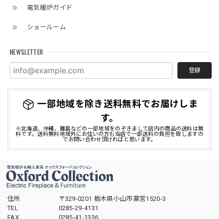
電気暖炉ガイド
この度は当店で電気暖炉をご購入頂きまして誠
ショールーム
にありがとうございました。 当店でのお買い物
にご満足いただけましたこと、大変嬉しく存じ
NEWSLETTER
ます。 今後とも引き続きご愛顧のほどどうぞよ
ろしくお願い申し上げます。
登録
一部地域を除き送料無料でお届けしま
す。
※北海道、沖縄、離島などの一部地域をのぞきまして店内の商品の送料は無
料です。送料無料地域外にお住いの方も当店で一部送料の負担を致しますの
でお問い合わせ頂ければと思います。
住所
〒329-0201 栃木県小山市粟宮1520-3
TEL
0285-29-4131
FAX
0285-41-1336