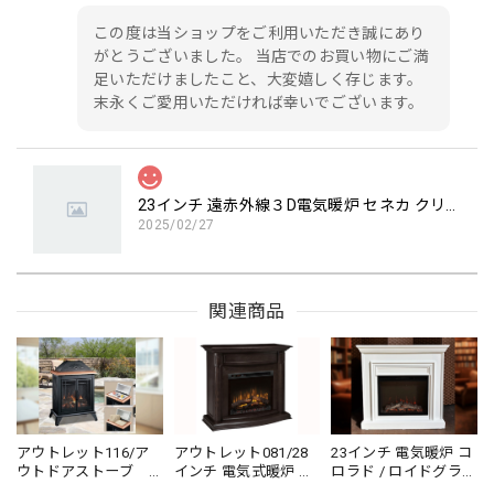
この度は当ショップをご利用いただき誠にあり
がとうございました。 当店でのお買い物にご満
足いただけましたこと、大変嬉しく存じます。
末永くご愛用いただければ幸いでございます。
23インチ 遠赤外線３D電気暖炉 セネカ クリスプホワイト / ロイドグランデ / 送料、開梱・組立・設置無料 / LLOYD GRANDE / ハイグレード電気暖炉シリーズ
2025/02/27
23インチ 遠赤外線3D電気暖炉 セネカ クリスプホワイト / ロ
関連商品
イドグランデ を購入しましたが、品質とデザインの両方に
とても満足しています。クラシックなデザインがリビングに
上品な雰囲気を加え、暖房機能もしっかりと機能して周囲を
暖かくしてくれます。インテリアとしても実用性としても素
晴らしい商品です。とてもおすすめです！
アウトレット116/ア
アウトレット081/28
23インチ 電気暖炉 コ
この度は当ショップをご利用いただき誠にあり
ウトドアストーブ
インチ 電気式暖炉 グ
ロラド / ロイドグラン
がとうございました。 当店でのお買い物にご満
デッキコンパニオン/
ウェンドリン エスプ
デ / 送料、開梱・設置