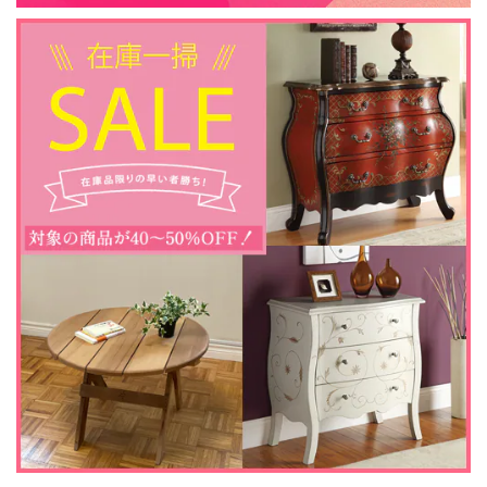
す。 末永くご愛用いただければ幸いでございま
す。
アウトレット128 / 23インチ 遠赤外線３D電気暖炉 シシリアンハーヴェスト アンティークアイボリー / 棚飾りの一部に歪み・補修跡あり / ロイドグランデ / 送料、開梱・組立・設置無料 / LLOYD GRANDE / ハイグレード電気暖炉シリーズ
2024/12/01
アウトレットでしたので、商品のキズなどが大丈夫か気にな
っていましたが、納品された物は特に気になりませんでし
た。元々購入を予定していたものでしたので、安く購入でき
て良かったです。商品の発送も迅速にして頂き、助かりまし
た。
この度はご購入いただき、誠にありがとうござ
いました。 当店でのお買い物にご満足いただけ
ましたこと、大変嬉しく存じます。 引き続き、
何卒よろしくお願いいたします。