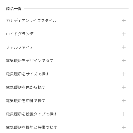
23インチ 遠赤外線３D電気暖炉 シシリアンハーヴェスト アンティークアイボリー / ロイドグランデ / 送料、開梱・組立・設置無料 / LLOYD GRANDE / ハイグレード電気暖炉シリーズ
商品一覧
2024/01/30
カナディアンライフスタイル
素敵な電気暖炉でインテリアに馴染み、部屋のオシャレ度も
上がります。 炎の形態が何種類かあるので気分で変えら
ロイドグランデ
れ、いつまでも見ていられます。そしてとても癒されます。
ヒーターも付いていますが、結構電気を消費(10A)するの
リアルファイア
で、ブレーカーが何度か落ちました。ヒーターを使わず炎だ
けの使用だと大丈夫です。 アイボリーの塗装の中に刷毛と思
われる短めの毛のようなものがいくつか付いていました。埃
電気暖炉をデザインで探す
だと思い拭いたのですが、塗装の中に塗り込められているの
で取れません。埃のように見え、その点は少し残念です。
電気暖炉をサイズで探す
でも全般的には満足しています。
電気暖炉を色から探す
電気暖炉を中身で探す
23インチ 遠赤外線３D電気暖炉 ラニントン ブラウン＆アンティークシルバー / ロイドグランデ / 送料、開梱・組立・設置無料 / LLOYD GRANDE / ハイグレード電気暖炉シリーズ
2023/10/11
電気暖炉を設置タイプで探す
The fireplace is amazing and looks fantastic! It was
delivered exactly when it was supposed to be and installed
電気暖炉を機能と特徴で探す
professionally. I will be recommending Lloyd Grande from