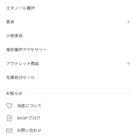
Oxford Collection to everyone and anyone who wants a
エタノール暖炉
fireplace. 暖炉は素晴らしく、見た目も素晴らしいです！ 予
定どおりに配達され、専門的に設置されました。 私は、オ
家具
ックスフォード コレクションのロイド グランデを、暖炉が
欲しいすべての人にお勧めします。
小物家具
この度は当ショップをご利用いただき誠にあり
電気暖炉アクセサリー
がとうございました。 当店でのお買い物にご満
足いただけましたこと、大変嬉しく存じます。
アウトレット商品
末永くご愛用いただければ幸いでございます。
在庫処分セール
お知らせ
23インチ 遠赤外線３D電気暖炉 セネカ クリスプホワイト / ロイドグランデ / 送料、開梱・組立・設置無料 / LLOYD GRANDE / ハイグレード電気暖炉シリーズ
2023/08/28
当店について
SHOPブログ
マンションのリフォームに伴い購入しました。フォーカルポ
イントとなり部屋が一気に華やぎました。これから鏡や絵な
お問い合わせ
どを飾ってさらに雰囲気あるインテリアにできたらと思って
います。