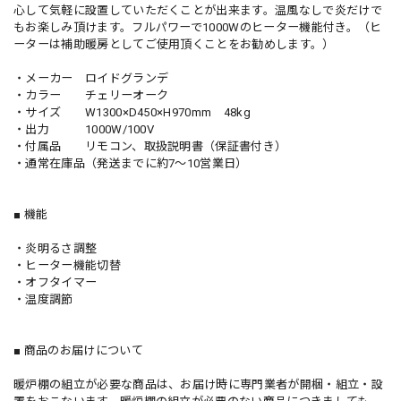
心して気軽に設置していただくことが出来ます。温風なしで炎だけで
もお楽しみ頂けます。フルパワーで1000Wのヒーター機能付き。（ヒ
ーターは補助暖房としてご使用頂くことをお勧めします。）
・メーカー ロイドグランデ
・カラー チェリーオーク
・サイズ W1300×D450×H970mm 48kg
・出力 1000W/100V
・付属品 リモコン、取扱説明書（保証書付き）
・通常在庫品（発送までに約7～10営業日）
■ 機能
・炎明るさ調整
・ヒーター機能切替
・オフタイマー
・温度調節
■ 商品のお届けについて
暖炉棚の組立が必要な商品は、お届け時に専門業者が開梱・組立・設