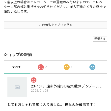
２階以上の場合はエレベーターでの運搬のみ行いますので、エレベー
ター内部の幅と奥行きをお知らせください。搬入可能かどうか弊社で
確認いたします。
この商品をアプリで見る
通報する
ショップの評価
すべて
7
0
0
23インチ 遠赤外線３D電気暖炉 デンデール / ロイドグランデ / 送料、開梱・組立・設置無料 / LLOYD GRANDE / ハイグレード電気暖炉シリーズ
2026/01/08
とてもおしゃれで気に入りました。 夜なんか最高です！