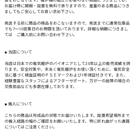
置をおこないます。暖炉棚の組立が必要のない商品につきましても、
お届け時に開梱・設置を無料で承りますので、重量のある商品につき
ましてもご安心してお買い求め下さい。
発送する前に商品の検品をおこないますので、発送までに通常在庫品
でも7～10営業日のお時間を頂いております。詳細な納期につきまし
ては ご購入前にお問い合わせ下さい。
■ 当店について
当店は日本での電気暖炉のパイオニアとして25年以上の販売実績を誇
ります。安全対策や、末永く電気暖炉をお使い頂くために、電気安全
法に基づく検査証明のＰＳＥマークおよび1年保証付きです。また、
経験豊富なスタッフによるアフターサポート、万が一の故障の場合の
交換部品なども多数在庫しております。
■ 搬入について
こちらの商品は完成品の状態でお届けいたします。設置希望場所まで
の搬入経路の幅のご確認をお願いいたします。特に折れ曲がった通路
についてはご注意ください。