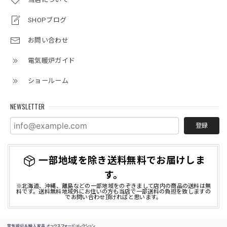
SHOPブログ
マンションのリフォームに伴い購入しました。フォーカルポ
イントとなり部屋が一気に華やぎました。これから鏡や絵な
お問い合わせ
どを飾ってさらに雰囲気あるインテリアにできたらと思って
います。
電気暖炉ガイド
この度は当店で電気暖炉をご購入頂きまして誠
ショールーム
にありがとうございました。 当店でのお買い物
にご満足いただけましたこと、大変嬉しく存じ
NEWSLETTER
ます。 今後とも引き続きご愛顧のほどどうぞよ
ろしくお願い申し上げます。
登録
一部地域を除き送料無料でお届けしま
す。
※北海道、沖縄、離島などの一部地域をのぞきまして店内の商品の送料は無
料です。送料無料地域外にお住いの方も当店で一部送料の負担を致しますの
でお問い合わせ頂ければと思います。