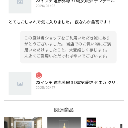
23インチ 遠赤外線３D電気暖炉 デンデール / ロイドグランデ / 送料、開梱・組立・設置無料 / LLOYD GRANDE / ハイグレード電気暖炉シリーズ
2026/01/08
とてもおしゃれで気に入りました。 夜なんか最高です！
この度は当ショップをご利用いただき誠にあり
がとうございました。 当店でのお買い物にご満
足いただけましたこと、大変嬉しく存じます。
末永くご愛用いただければ幸いでございます。
23インチ 遠赤外線３D電気暖炉 セネカ クリスプホワイト / ロイドグランデ / 送料、開梱・組立・設置無料 / LLOYD GRANDE / ハイグレード電気暖炉シリーズ
2025/02/27
23インチ 遠赤外線3D電気暖炉 セネカ クリスプホワイト / ロ
関連商品
イドグランデ を購入しましたが、品質とデザインの両方に
とても満足しています。クラシックなデザインがリビングに
上品な雰囲気を加え、暖房機能もしっかりと機能して周囲を
暖かくしてくれます。インテリアとしても実用性としても素