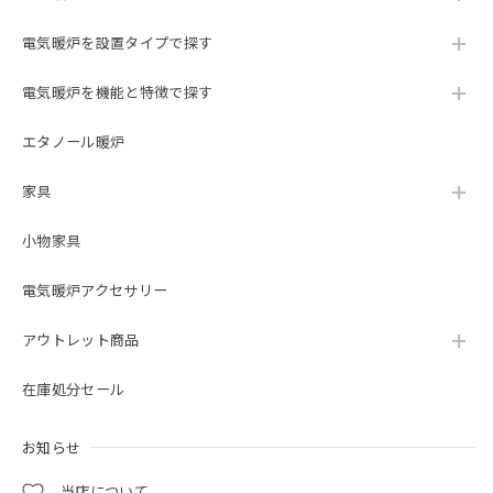
2023/10/11
電気暖炉を設置タイプで探す
The fireplace is amazing and looks fantastic! It was
delivered exactly when it was supposed to be and installed
電気暖炉を機能と特徴で探す
professionally. I will be recommending Lloyd Grande from
Oxford Collection to everyone and anyone who wants a
エタノール暖炉
fireplace. 暖炉は素晴らしく、見た目も素晴らしいです！ 予
定どおりに配達され、専門的に設置されました。 私は、オ
家具
ックスフォード コレクションのロイド グランデを、暖炉が
欲しいすべての人にお勧めします。
小物家具
この度は当ショップをご利用いただき誠にあり
電気暖炉アクセサリー
がとうございました。 当店でのお買い物にご満
足いただけましたこと、大変嬉しく存じます。
アウトレット商品
末永くご愛用いただければ幸いでございます。
在庫処分セール
お知らせ
23インチ 遠赤外線３D電気暖炉 セネカ クリスプホワイト / ロイドグランデ / 送料、開梱・組立・設置無料 / LLOYD GRANDE / ハイグレード電気暖炉シリーズ
2023/08/28
当店について