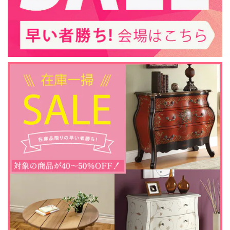
この度は当ショップをご利用いただきありがと
うございました。 また評価を頂戴しまして誠に
ありがとうございます。 当店でのお買い物にご
満足いただけましたこと、大変嬉しく存じま
す。 末永くご愛用いただければ幸いでございま
す。
アウトレット128 / 23インチ 遠赤外線３D電気暖炉 シシリアンハーヴェスト アンティークアイボリー / 棚飾りの一部に歪み・補修跡あり / ロイドグランデ / 送料、開梱・組立・設置無料 / LLOYD GRANDE / ハイグレード電気暖炉シリーズ
2024/12/01
アウトレットでしたので、商品のキズなどが大丈夫か気にな
っていましたが、納品された物は特に気になりませんでし
た。元々購入を予定していたものでしたので、安く購入でき
て良かったです。商品の発送も迅速にして頂き、助かりまし
た。
この度はご購入いただき、誠にありがとうござ
いました。 当店でのお買い物にご満足いただけ