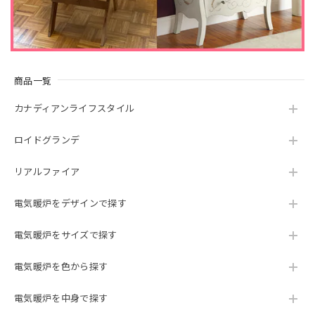
何卒よろしくお願いいたします。
23インチ 遠赤外線３D電気暖炉 シシリアンハーヴェスト アンティークアイボリー / ロイドグランデ / 送料、開梱・組立・設置無料 / LLOYD GRANDE / ハイグレード電気暖炉シリーズ
商品一覧
2024/01/30
カナディアンライフスタイル
素敵な電気暖炉でインテリアに馴染み、部屋のオシャレ度も
上がります。 炎の形態が何種類かあるので気分で変えら
ロイドグランデ
れ、いつまでも見ていられます。そしてとても癒されます。
ヒーターも付いていますが、結構電気を消費(10A)するの
リアルファイア
で、ブレーカーが何度か落ちました。ヒーターを使わず炎だ
けの使用だと大丈夫です。 アイボリーの塗装の中に刷毛と思
われる短めの毛のようなものがいくつか付いていました。埃
電気暖炉をデザインで探す
だと思い拭いたのですが、塗装の中に塗り込められているの
で取れません。埃のように見え、その点は少し残念です。
電気暖炉をサイズで探す
でも全般的には満足しています。
電気暖炉を色から探す
電気暖炉を中身で探す
23インチ 遠赤外線３D電気暖炉 ラニントン ブラウン＆アンティークシルバー / ロイドグランデ / 送料、開梱・組立・設置無料 / LLOYD GRANDE / ハイグレード電気暖炉シリーズ
2023/10/11