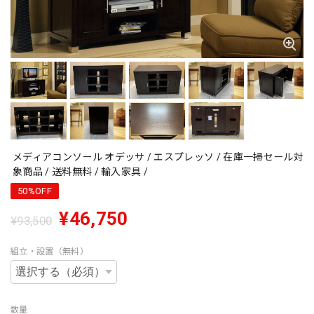
メディアコンソール オデッサ / エスプレッソ / 在庫一掃セール対
象商品 / 送料無料 / 輸入家具 /
50%OFF
¥46,750
¥93,500
組立・設置（無料）
数量