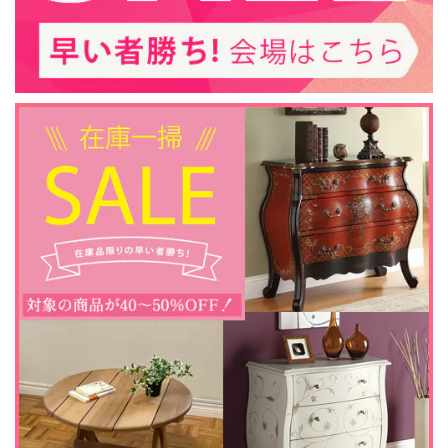
この度は当ショップをご利用いただきありがと
うございました。 また評価を頂戴しまして誠に
ありがとうございます。 当店でのお買い物にご
満足いただけましたこと、大変嬉しく存じま
す。 末永くご愛用いただければ幸いでございま
す。
アウトレット128 / 23インチ 遠赤外線３D電気暖炉 シシリアンハーヴェスト アンティークアイボリー / 棚飾りの一部に歪み・補修跡あり / ロイドグランデ / 送料、開梱・組立・設置無料 / LLOYD GRANDE / ハイグレード電気暖炉シリーズ
2024/12/01
アウトレットでしたので、商品のキズなどが大丈夫か気にな
っていましたが、納品された物は特に気になりませんでし
た。元々購入を予定していたものでしたので、安く購入でき
て良かったです。商品の発送も迅速にして頂き、助かりまし
た。
この度はご購入いただき、誠にありがとうござ
いました。 当店でのお買い物にご満足いただけ
ましたこと、大変嬉しく存じます。 引き続き、