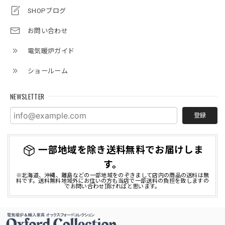
SHOPブログ
マンションのリフォームに伴い購入しました。フォーカルポ
イントとなり部屋が一気に華やぎました。これから鏡や絵な
お問い合わせ
どを飾ってさらに雰囲気あるインテリアにできたらと思って
います。
電気暖炉ガイド
この度は当店で電気暖炉をご購入頂きまして誠
ショールーム
にありがとうございました。 当店でのお買い物
にご満足いただけましたこと、大変嬉しく存じ
NEWSLETTER
ます。 今後とも引き続きご愛顧のほどどうぞよ
ろしくお願い申し上げます。
登録
一部地域を除き送料無料でお届けしま
す。
※北海道、沖縄、離島などの一部地域をのぞきまして店内の商品の送料は無
料です。送料無料地域外にお住いの方も当店で一部送料の負担を致しますの
でお問い合わせ頂ければと思います。