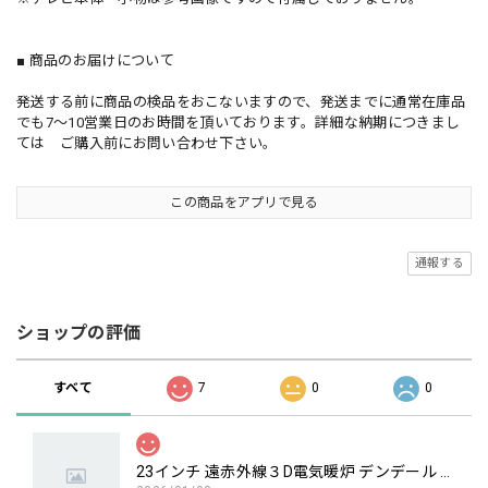
■ 商品のお届けについて
発送する前に商品の検品をおこないますので、発送までに通常在庫品
でも7～10営業日のお時間を頂いております。詳細な納期につきまし
ては ご購入前にお問い合わせ下さい。
この商品をアプリで見る
通報する
ショップの評価
すべて
7
0
0
23インチ 遠赤外線３D電気暖炉 デンデール / ロイドグランデ / 送料、開梱・組立・設置無料 / LLOYD GRANDE / ハイグレード電気暖炉シリーズ