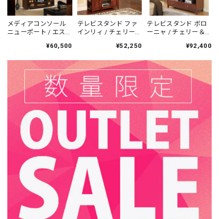
晴らしい商品です。とてもおすすめです！
メディアコンソール
テレビスタンド ファ
テレビスタンド ボロ
この度は当ショップをご利用いただき誠にあり
ニューポート / エスプ
インリィ / チェリー＆
ーニャ / チェリー＆ブ
がとうございました。 当店でのお買い物にご満
レッソオンアッシュ /
フォウマーブルトッ
ラウンマーブルトッ
¥60,500
¥52,250
¥92,400
在庫一掃セール対象
プ / 在庫一掃セール対
プ / 在庫一掃セール対
足いただけましたこと、大変嬉しく存じます。
商品 / 送料無料 / 輸入
象商品 / 送料無料 / 輸
象商品 / 送料無料 / 輸
末永くご愛用いただければ幸いでございます。
家具 /
入家具 /
入家具 /
23インチ 遠赤外線３D電気暖炉 テニソン エスプレッソ（ブックケース付き） / ロイドグランデ / 送料、開梱・組立・設置無料 / LLOYD GRANDE / ハイグレード電気暖炉シリーズ
2025/01/08
新居への引越しに合わせて購入させていただきました。新居
での新しい生活を豊かにしてくれるとても素敵な電気暖炉
で、夫婦で大満足しています。床暖房を使っているので、普
段は色々調整可能な炎のゆらめきを楽しみ、寒い時にだけヒ
ーターをつけています。子供が生まれたばかりなので、安全
面でも大満足です。収納量は少ないですが、飾り棚としても
木の質感をを楽しめるもので満足しています。