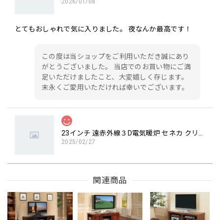
2026/01/08
とてもおしゃれで気に入りました。 夜なんか最高です！
この度は当ショップをご利用いただき誠にあり
がとうございました。 当店でのお買い物にご満
足いただけましたこと、大変嬉しく存じます。
末永くご愛用いただければ幸いでございます。
23インチ 遠赤外線３D電気暖炉 セネカ クリスプホワイト / ロイドグランデ / 送料、開梱・組立・設置無料 / LLOYD GRANDE / ハイグレード電気暖炉シリーズ
2025/02/27
23インチ 遠赤外線3D電気暖炉 セネカ クリスプホワイト / ロ
関連商品
イドグランデ を購入しましたが、品質とデザインの両方に
とても満足しています。クラシックなデザインがリビングに
上品な雰囲気を加え、暖房機能もしっかりと機能して周囲を
暖かくしてくれます。インテリアとしても実用性としても素