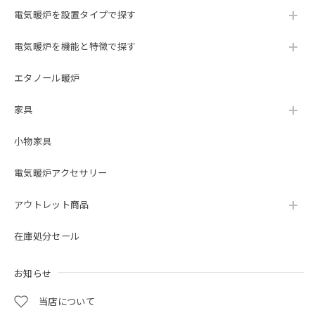
電気暖炉を設置タイプで探す
The fireplace is amazing and looks fantastic! It was
delivered exactly when it was supposed to be and installed
電気暖炉を機能と特徴で探す
professionally. I will be recommending Lloyd Grande from
Oxford Collection to everyone and anyone who wants a
エタノール暖炉
fireplace. 暖炉は素晴らしく、見た目も素晴らしいです！ 予
定どおりに配達され、専門的に設置されました。 私は、オ
家具
ックスフォード コレクションのロイド グランデを、暖炉が
欲しいすべての人にお勧めします。
小物家具
この度は当ショップをご利用いただき誠にあり
電気暖炉アクセサリー
がとうございました。 当店でのお買い物にご満
足いただけましたこと、大変嬉しく存じます。
アウトレット商品
末永くご愛用いただければ幸いでございます。
在庫処分セール
お知らせ
23インチ 遠赤外線３D電気暖炉 セネカ クリスプホワイト / ロイドグランデ / 送料、開梱・組立・設置無料 / LLOYD GRANDE / ハイグレード電気暖炉シリーズ
2023/08/28
当店について