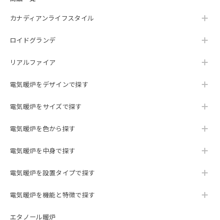
2024/01/30
カナディアンライフスタイル
素敵な電気暖炉でインテリアに馴染み、部屋のオシャレ度も
上がります。 炎の形態が何種類かあるので気分で変えら
ロイドグランデ
れ、いつまでも見ていられます。そしてとても癒されます。
ヒーターも付いていますが、結構電気を消費(10A)するの
リアルファイア
で、ブレーカーが何度か落ちました。ヒーターを使わず炎だ
けの使用だと大丈夫です。 アイボリーの塗装の中に刷毛と思
われる短めの毛のようなものがいくつか付いていました。埃
電気暖炉をデザインで探す
だと思い拭いたのですが、塗装の中に塗り込められているの
で取れません。埃のように見え、その点は少し残念です。
電気暖炉をサイズで探す
でも全般的には満足しています。
電気暖炉を色から探す
電気暖炉を中身で探す
23インチ 遠赤外線３D電気暖炉 ラニントン ブラウン＆アンティークシルバー / ロイドグランデ / 送料、開梱・組立・設置無料 / LLOYD GRANDE / ハイグレード電気暖炉シリーズ
2023/10/11
電気暖炉を設置タイプで探す
The fireplace is amazing and looks fantastic! It was
delivered exactly when it was supposed to be and installed
電気暖炉を機能と特徴で探す
professionally. I will be recommending Lloyd Grande from
Oxford Collection to everyone and anyone who wants a
エタノール暖炉