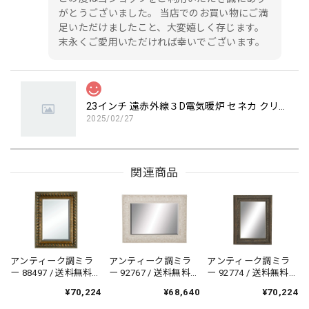
がとうございました。 当店でのお買い物にご満
足いただけましたこと、大変嬉しく存じます。
末永くご愛用いただければ幸いでございます。
23インチ 遠赤外線３D電気暖炉 セネカ クリスプホワイト / ロイドグランデ / 送料、開梱・組立・設置無料 / LLOYD GRANDE / ハイグレード電気暖炉シリーズ
2025/02/27
23インチ 遠赤外線3D電気暖炉 セネカ クリスプホワイト / ロ
関連商品
イドグランデ を購入しましたが、品質とデザインの両方に
とても満足しています。クラシックなデザインがリビングに
上品な雰囲気を加え、暖房機能もしっかりと機能して周囲を
暖かくしてくれます。インテリアとしても実用性としても素
晴らしい商品です。とてもおすすめです！
アンティーク調ミラ
アンティーク調ミラ
アンティーク調ミラ
この度は当ショップをご利用いただき誠にあり
ー 88497 / 送料無料/
ー 92767 / 送料無料/
ー 92774 / 送料無料/
がとうございました。 当店でのお買い物にご満
輸入品 / 壁掛けミラ
輸入品 / 壁掛けミラ
輸入品 / 壁掛けミラ
¥70,224
¥68,640
¥70,224
ー/ 在庫一掃セール対
ー/ 在庫一掃セール対
ー/ 在庫一掃セール対
足いただけましたこと、大変嬉しく存じます。
象商品 / 送料無料 / 輸
象商品 / 送料無料 / 輸
象商品 / 送料無料 / 輸