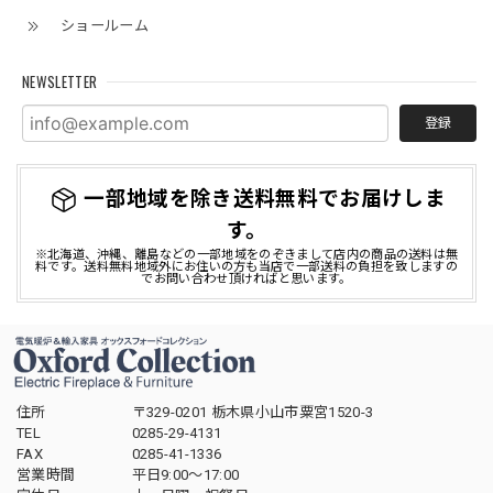
この度は当店で電気暖炉をご購入頂きまして誠
ショールーム
にありがとうございました。 当店でのお買い物
にご満足いただけましたこと、大変嬉しく存じ
NEWSLETTER
ます。 今後とも引き続きご愛顧のほどどうぞよ
ろしくお願い申し上げます。
登録
一部地域を除き送料無料でお届けしま
す。
※北海道、沖縄、離島などの一部地域をのぞきまして店内の商品の送料は無
料です。送料無料地域外にお住いの方も当店で一部送料の負担を致しますの
でお問い合わせ頂ければと思います。
住所
〒329-0201 栃木県小山市粟宮1520-3
TEL
0285-29-4131
FAX
0285-41-1336
営業時間
平日9:00～17:00