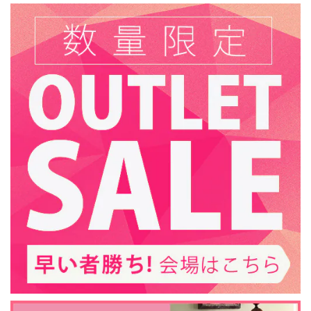
末永くご愛用いただければ幸いでございます。
入家具 /
入家具 /
入家具 /
23インチ 遠赤外線３D電気暖炉 テニソン エスプレッソ（ブックケース付き） / ロイドグランデ / 送料、開梱・組立・設置無料 / LLOYD GRANDE / ハイグレード電気暖炉シリーズ
2025/01/08
新居への引越しに合わせて購入させていただきました。新居
での新しい生活を豊かにしてくれるとても素敵な電気暖炉
で、夫婦で大満足しています。床暖房を使っているので、普
段は色々調整可能な炎のゆらめきを楽しみ、寒い時にだけヒ
ーターをつけています。子供が生まれたばかりなので、安全
面でも大満足です。収納量は少ないですが、飾り棚としても
木の質感をを楽しめるもので満足しています。
この度は当ショップをご利用いただきありがと
うございました。 また評価を頂戴しまして誠に
ありがとうございます。 当店でのお買い物にご
満足いただけましたこと、大変嬉しく存じま
す。 末永くご愛用いただければ幸いでございま
す。