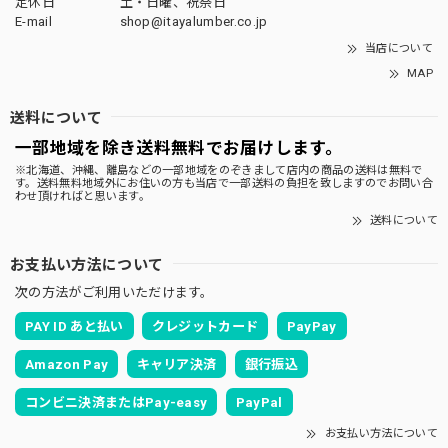
定休日
土・日曜、祝祭日
E-mail
shop@itayalumber.co.jp
当店について
MAP
送料について
一部地域を除き送料無料でお届けします。
※北海道、沖縄、離島などの一部地域をのぞきまして店内の商品の送料は無料で
す。送料無料地域外にお住いの方も当店で一部送料の負担を致しますのでお問い合
わせ頂ければと思います。
送料について
お支払い方法について
次の方法がご利用いただけます。
PAY ID あと払い
クレジットカード
PayPay
Amazon Pay
キャリア決済
銀行振込
コンビニ決済またはPay-easy
PayPal
お支払い方法について