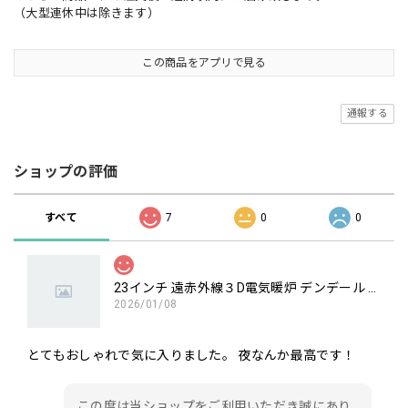
（大型連休中は除きます）
この商品をアプリで見る
通報する
ショップの評価
すべて
7
0
0
23インチ 遠赤外線３D電気暖炉 デンデール / ロイドグランデ / 送料、開梱・組立・設置無料 / LLOYD GRANDE / ハイグレード電気暖炉シリーズ
2026/01/08
とてもおしゃれで気に入りました。 夜なんか最高です！
この度は当ショップをご利用いただき誠にあり