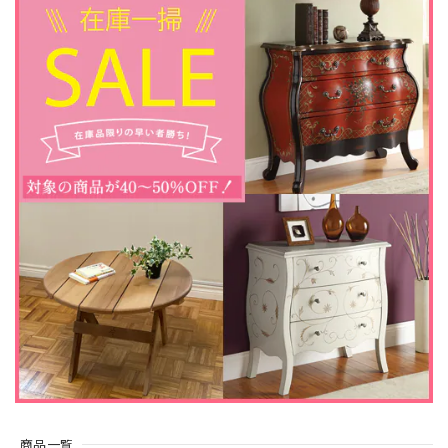
アウトレット128 / 23インチ 遠赤外線３D電気暖炉 シシリアンハーヴェスト アンティークアイボリー / 棚飾りの一部に歪み・補修跡あり / ロイドグランデ / 送料、開梱・組立・設置無料 / LLOYD GRANDE / ハイグレード電気暖炉シリーズ
2024/12/01
アウトレットでしたので、商品のキズなどが大丈夫か気にな
っていましたが、納品された物は特に気になりませんでし
た。元々購入を予定していたものでしたので、安く購入でき
て良かったです。商品の発送も迅速にして頂き、助かりまし
た。
この度はご購入いただき、誠にありがとうござ
いました。 当店でのお買い物にご満足いただけ
ましたこと、大変嬉しく存じます。 引き続き、
何卒よろしくお願いいたします。
23インチ 遠赤外線３D電気暖炉 シシリアンハーヴェスト アンティークアイボリー / ロイドグランデ / 送料、開梱・組立・設置無料 / LLOYD GRANDE / ハイグレード電気暖炉シリーズ
商品一覧