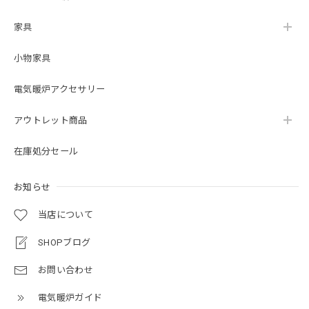
fireplace. 暖炉は素晴らしく、見た目も素晴らしいです！ 予
定どおりに配達され、専門的に設置されました。 私は、オ
家具
ックスフォード コレクションのロイド グランデを、暖炉が
欲しいすべての人にお勧めします。
小物家具
この度は当ショップをご利用いただき誠にあり
電気暖炉アクセサリー
がとうございました。 当店でのお買い物にご満
足いただけましたこと、大変嬉しく存じます。
アウトレット商品
末永くご愛用いただければ幸いでございます。
在庫処分セール
お知らせ
23インチ 遠赤外線３D電気暖炉 セネカ クリスプホワイト / ロイドグランデ / 送料、開梱・組立・設置無料 / LLOYD GRANDE / ハイグレード電気暖炉シリーズ
2023/08/28
当店について
SHOPブログ
マンションのリフォームに伴い購入しました。フォーカルポ
イントとなり部屋が一気に華やぎました。これから鏡や絵な
お問い合わせ
どを飾ってさらに雰囲気あるインテリアにできたらと思って
います。
電気暖炉ガイド